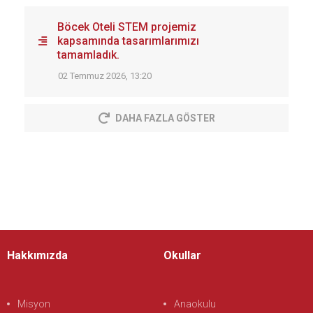
Böcek Oteli STEM projemiz
kapsamında tasarımlarımızı
tamamladık.
02 Temmuz 2026, 13:20
DAHA FAZLA GÖSTER
Hakkımızda
Okullar
Misyon
Anaokulu