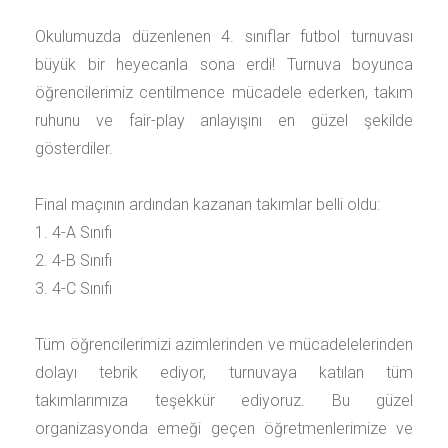
Okulumuzda düzenlenen 4. sınıflar futbol turnuvası
büyük bir heyecanla sona erdi! Turnuva boyunca
öğrencilerimiz centilmence mücadele ederken, takım
ruhunu ve fair-play anlayışını en güzel şekilde
gösterdiler.
Final maçının ardından kazanan takımlar belli oldu:
1. 4-A Sınıfı
2. 4-B Sınıfı
3. 4-C Sınıfı
Tüm öğrencilerimizi azimlerinden ve mücadelelerinden
dolayı tebrik ediyor, turnuvaya katılan tüm
takımlarımıza teşekkür ediyoruz. Bu güzel
organizasyonda emeği geçen öğretmenlerimize ve