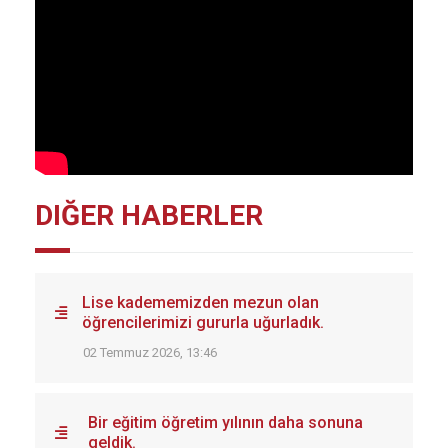
DIĞER HABERLER
Lise kadememizden mezun olan
öğrencilerimizi gururla uğurladık.
02 Temmuz 2026, 13:46
Bir eğitim öğretim yılının daha sonuna
geldik.