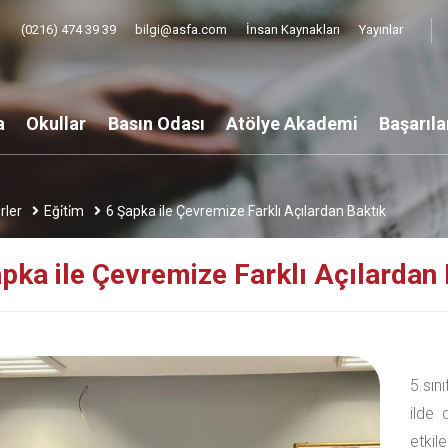
(0216) 474 39 39
bilgi@asfa.com
İnsan Kaynakları
Yayınlar
a
Okullar
Basın Odası
Atölye Akademi
Başarıla
rler
Eği̇ti̇m
6 Şapka ile Çevremize Farklı Açılardan Baktık
pka ile Çevremize Farklı Açılardan 
5.sın
ilde
etkil