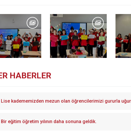
ER HABERLER
Lise kadememizden mezun olan öğrencilerimizi gururla uğurl
Bir eğitim öğretim yılının daha sonuna geldik.