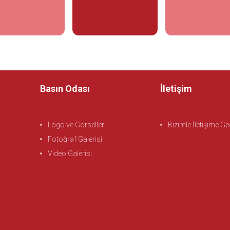
İncele
İncele
İnc
Basın Odası
İletişim
Logo ve Görseller
Bizimle İletişime G
Fotoğraf Galerisi
Video Galerisi