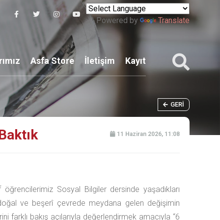
Powered by
Translate
rımız
Asfa Store
İletişim
Kayıt
GERI
Baktık
11 Haziran 2026, 11:08
ıf öğrencilerimiz Sosyal Bilgiler dersinde yaşadıkları
 doğal ve beşerî çevrede meydana gelen değişimin
erini farklı bakış açılarıyla değerlendirmek amacıyla “6