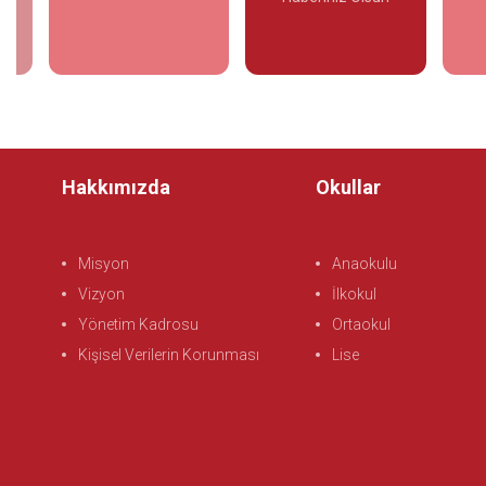
le
İncele
İncele
Hakkımızda
Okullar
Misyon
Anaokulu
Vizyon
İlkokul
Yönetim Kadrosu
Ortaokul
Kişisel Verilerin Korunması
Lise