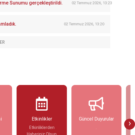
irme Sunumu gerçekleştirildi.
02 Temmuz 2026, 13:23
mladık.
02 Temmuz 2026, 13:20
ER
likler
Güncel Duyurular
Fotoğraf Galerisi
›
klerden
.
.
iz Olsun