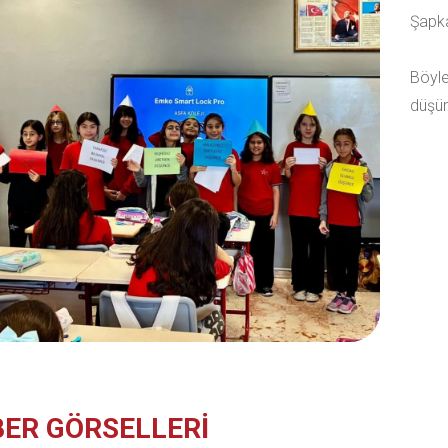
Şapka
Böyle
düşün
ER GÖRSELLERİ