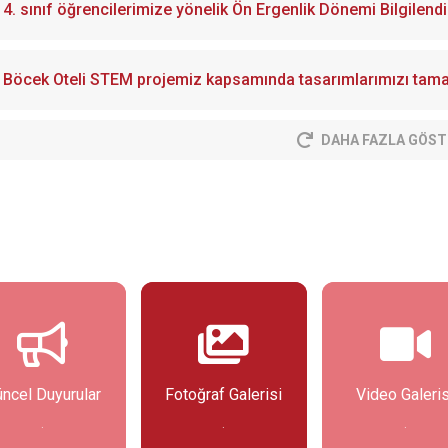
4. sınıf öğrencilerimize yönelik Ön Ergenlik Dönemi Bilgilend
Böcek Oteli STEM projemiz kapsamında tasarımlarımızı tama
DAHA FAZLA GÖST
Fotoğraf Galerisi
Video Galerisi
Etkin
.
.
Etkinli
Haberin