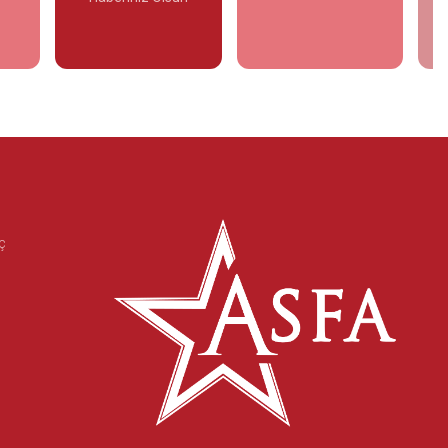
ele
İncele
İncele
eç