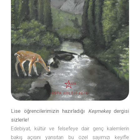
Lise öğrencilerimizin hazırladığı
Keşmekeş
dergisi
sizlerle!
Edebiyat, kültür ve felsefeye dair genç kalemlerin
bakış açısını yansıtan bu özel sayımızı keyifle