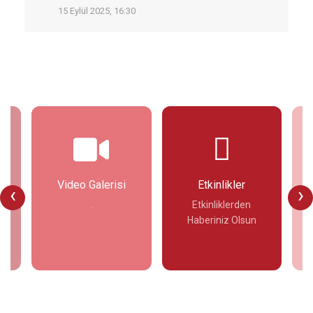
15 Eylül 2025, 16:30
i
Video Galerisi
Etkinlikler
‹
›
.
Etkinliklerden
Haberiniz Olsun
İncele
İncele