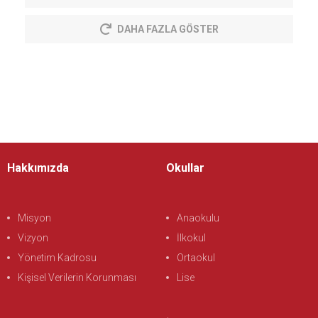
DAHA FAZLA GÖSTER
Hakkımızda
Okullar
Misyon
Anaokulu
Vizyon
İlkokul
Yönetim Kadrosu
Ortaokul
Kişisel Verilerin Korunması
Lise