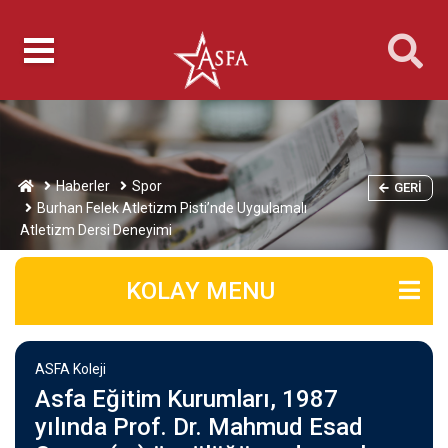
Haberler
Spor
GERI
Burhan Felek Atletizm Pisti’nde Uygulamalı
Atletizm Dersi Deneyimi
KOLAY MENU
ASFA Koleji
Asfa Eğitim Kurumları, 1987
yılında Prof. Dr. Mahmud Esad